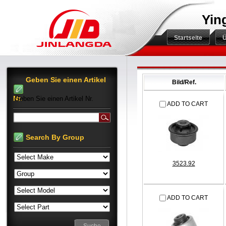
Yin
Startseite
Ü
Geben Sie einen Artikel
Bild/Ref.
Nr.
Geben Sie einen Artikel Nr.
ADD TO CART
Search By Group
3523.92
ADD TO CART